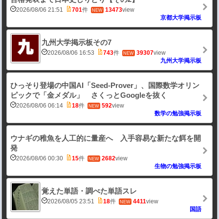
2026/08/06 21:51
701
件
13473
view
NEW
京都大学掲示板
九州大学掲示板その7
2026/08/06 16:53
743
件
39307
view
NEW
九州大学掲示板
ひっそり登場の中国AI「Seed-Prover」、国際数学オリン
ピックで「金メダル」 さくっとGoogleを抜く
2026/08/06 06:14
18
件
592
view
NEW
数学の勉強掲示板
ウナギの稚魚を人工的に量産へ 入手容易な新たな餌を開
発
2026/08/06 00:30
15
件
2682
view
NEW
生物の勉強掲示板
覚えた単語・調べた単語スレ
2026/08/05 23:51
18
件
4411
view
NEW
国語