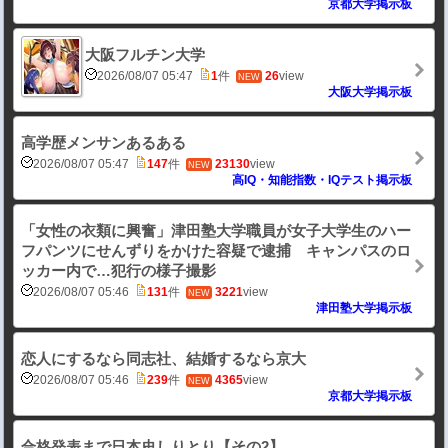
京都大学掲示板
大阪フルチン大学
2026/08/07 05:47
1
件
26
view
NEW
大阪大学掲示板
高学歴メンサンあるある
2026/08/07 05:47
147
件
23130
view
NEW
高IQ・知能指数・IQテスト掲示板
「女性の衣類に興奮」津田塾大学職員が女子大学生のハー
フパンツにせんずりをかけた容疑で逮捕 キャンパスのロ
ッカー内で…犯行の様子撮影
2026/08/07 05:46
131
件
3221
view
NEW
津田塾大学掲示板
恋人にするなら同志社、結婚するなら京大
2026/08/07 05:46
239
件
4365
view
NEW
京都大学掲示板
合格発表まで日本史しりとり【その2】