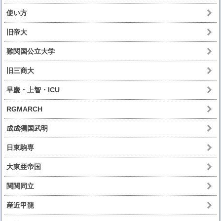
使い方
旧帝大
難関国公立大学
旧三商大
早慶・上智・ICU
RGMARCH
成成獨国武明
日東駒専
大東亜帝国
関関同立
産近甲龍