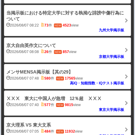
当掲示板における特定大学に対する執拗な誹謗中傷行為に
ついて
2026/08/07 08:22
73
件
4523
view
NEW
九州大学掲示板
京大自由英作文について
2026/08/07 08:08
26
件
857
view
NEW
京都大学掲示板
メンサMENSA掲示板【其の29】
2026/08/07 07:48
580
件
17565
view
NEW
高IQ・知能指数・IQテスト掲示板
ⅩⅩⅩ 東大に中国人が急増 12％超 ⅩⅩⅩ
2026/08/07 07:40
577
件
9815
view
NEW
東京大学掲示板
京大理系 VS 東大文系
2026/08/07 07:05
484
件
11932
view
NEW