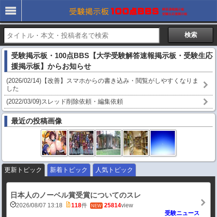
受験掲示板・100点BBS【大学受験解答速報掲示板・受験生応
援掲示板】からお知らせ
(2026/02/14)【改善】スマホからの書き込み・閲覧がしやすくなりま
した
(2022/03/09)スレッド削除依頼・編集依頼
最近の投稿画像
更新トピック
新着トピック
人気トピック
日本人のノーベル賞受賞についてのスレ
2026/08/07 13:18
118
件
25814
view
NEW
受験ニュース