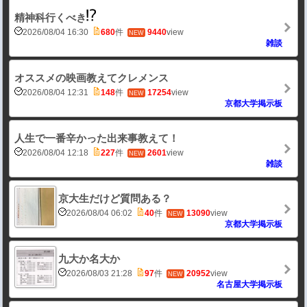
精神科行くべき
2026/08/04 16:30
680
件
9440
view
NEW
雑談
オススメの映画教えてクレメンス
2026/08/04 12:31
148
件
17254
view
NEW
京都大学掲示板
人生で一番辛かった出来事教えて！
2026/08/04 12:18
227
件
2601
view
NEW
雑談
京大生だけど質問ある？
2026/08/04 06:02
40
件
13090
view
NEW
京都大学掲示板
九大か名大か
2026/08/03 21:28
97
件
20952
view
NEW
名古屋大学掲示板