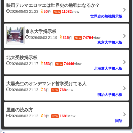
映画テルマエロマエは世界史の勉強になるか？
2026/08/03 21:23
50
件
11082
view
NEW
世界史の勉強掲示板
東京大学掲示板
2026/08/03 21:19
315
件
74794
view
NEW
東京大学掲示板
北大受験掲示板
2026/08/03 21:17
353
件
74446
view
NEW
北海道大学掲示板
大黒先生のオンデマンド哲学受けてる人
2026/08/03 21:13
3
件
768
view
NEW
明治大学掲示板
屋側の読み方
2026/08/03 21:12
9
件
1681
view
NEW
国語